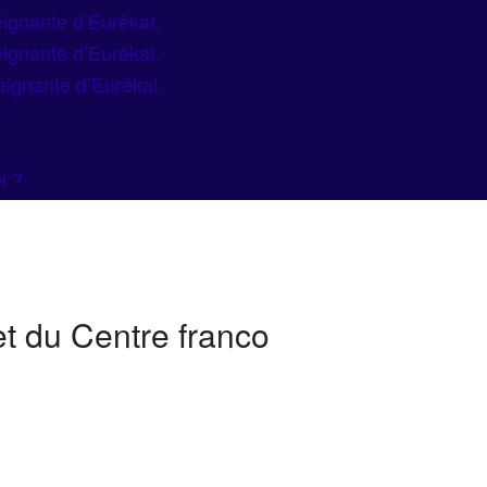
ignante d’Eurêka!.
ignante d’Eurêka!.
eignante d’Eurêka!.
i ?
et du Centre franco