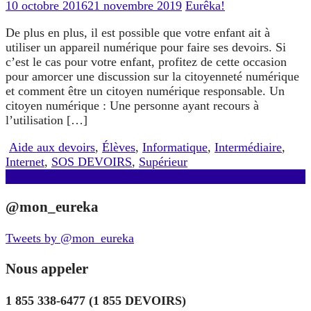
10 octobre 2016
21 novembre 2019
Eurêka!
De plus en plus, il est possible que votre enfant ait à
utiliser un appareil numérique pour faire ses devoirs. Si
c’est le cas pour votre enfant, profitez de cette occasion
pour amorcer une discussion sur la citoyenneté numérique
et comment être un citoyen numérique responsable. Un
citoyen numérique : Une personne ayant recours à
l’utilisation […]
Aide aux devoirs
,
Élèves
,
Informatique
,
Intermédiaire
,
Internet
,
SOS DEVOIRS
,
Supérieur
Navigation
←
Articles plus anciens
des
@mon_eureka
articles
Tweets by @mon_eureka
Nous appeler
1 855 338-6477 (1 855 DEVOIRS)