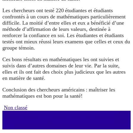
Les chercheurs ont testé 220 étudiantes et étudiants
confrontés à un cours de mathématiques particulièrement
difficile. La moitié d’entre elles et eux a bénéficié d’une
méthode d’affirmation de leurs valeurs, destinée à
renforcer la confiance en soi. Les étudiantes et étudiants
testés ont mieux réussi leurs examens que celles et ceux du
groupe témoin.
Ces bons résultats en mathématiques les ont suivies et
suivis dans d’autres domaines de leur vie. Par la suite,
elles et ils ont fait des choix plus judicieux que les autres
en matière de santé.
Conclusion des chercheurs américains : maîtriser les
mathématiques est bon pour la santé!
Non classé
Navigation
←
Comment les vagues se forment-elles sur la mer?
Pourquoi le bas de la flamme d’une chandelle est-il
d'article
bleu?
→