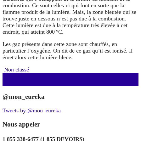
combustion. Ce sont celles-ci qui font en sorte que la
flamme produit de la lumière. Mais, la zone bleutée qui se
trouve juste en dessous n’est pas due à la combustion.
Cette lumière est due à la température très élevée à cet
endroit, qui atteint 800 °C.
Les gaz présents dans cette zone sont chauffés, en
particulier l’oxygène. On dit de ce gaz qu’il est ionisé. Il
émet alors cette lumière bleue.
Non classé
Navigation
←
Les mathématiques sont-elles bonnes pour votre santé?
Quels sont les bienfaits de l’amour sur la santé?
→
d'article
@mon_eureka
Tweets by @mon_eureka
Nous appeler
1 855 338-6477 (1 855 DEVOIRS)