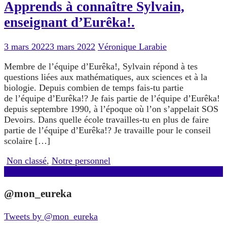
Apprends à connaître Sylvain,
enseignant d’Eurêka!.
3 mars 2022
3 mars 2022
Véronique Larabie
Membre de l’équipe d’Eurêka!, Sylvain répond à tes
questions liées aux mathématiques, aux sciences et à la
biologie. Depuis combien de temps fais-tu partie
de l’équipe d’Eurêka!? Je fais partie de l’équipe d’Eurêka!
depuis septembre 1990, à l’époque où l’on s’appelait SOS
Devoirs. Dans quelle école travailles-tu en plus de faire
partie de l’équipe d’Eurêka!? Je travaille pour le conseil
scolaire […]
Non classé
,
Notre personnel
Navigation
←
Articles plus anciens
des
@mon_eureka
articles
Tweets by @mon_eureka